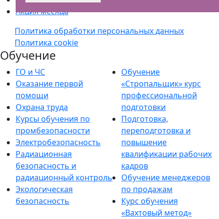
Акция месяца
Политика обработки персональных данных
Политика cookie
Обучение
ГО и ЧС
Обучение
Оказание первой
«Стропальщик» курс
помощи
профессиональной
Охрана труда
подготовки
Курсы обучения по
Подготовка,
промбезопасности
переподготовка и
Электробезопасность
повышение
Радиационная
квалификации рабочих
безопасность и
кадров
радиационный контроль
Обучение менеджеров
Экологическая
по продажам
безопасность
Курс обучения
«Вахтовый метод»