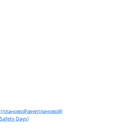
 (плановой\внеплановой)
afety Days)