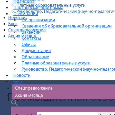
Франшиза
Платные образовательные услуги
Партнерская программа
Руководство. Педагогический (научно-педагогич
О компании
Новости
Об организации
Блог
Сведения об образовательной организации
Спецпредложение
Вакансии
Акция месяца
Контакты
Офисы
Документация
Образование
Платные образовательные услуги
Руководство. Педагогический (научно-педаго
Новости
Блог
Спецпредложение
Промышленная безо
Акция месяца