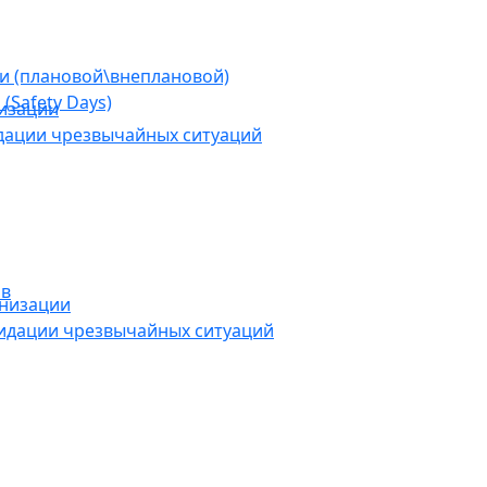
ии (плановой\внеплановой)
(Safety Days)
низации
дации чрезвычайных ситуаций
ов
анизации
видации чрезвычайных ситуаций