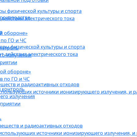
нальной подготовки
ы физической культуры и спорта
роизводстве
действия электрического тока
в
ой обороне»
по ГО и ЧС
ры физической культуры и спорта
онтроль
 действия электрического тока
го излучения
приятии
кой обороне»
в по ГО и ЧС
еществ и радиоактивных отходов
 контроль
использующих источники ионизирующего излучения, и 
его излучения
дприятии
ь
веществ и радиоактивных отходов
 использующих источники ионизирующего излучения, и