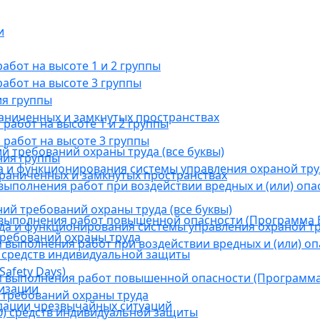
и
бот на высоте 1 и 2 группы
абот на высоте 3 группы
ия группы
раниченных и замкнутых пространствах
абот на высоте 1 и 2 группы
работ на высоте 3 группы
й требований охраны труда (все буквы)
ния группы
 и функционирования системы управления охраной тру
граниченных и замкнутых пространствах
ыполнения работ при воздействии вредных и (или) опа
ний требований охраны труда (все буквы)
выполнения работ повышенной опасности (Программа В
а и функционирования системы управления охраной тр
требований охраны труда
выполнения работ при воздействии вредных и (или) оп
 средств индивидуальной защиты
afety Days)
 выполнения работ повышенной опасности (Программа 
низации
 требований охраны труда
дации чрезвычайных ситуаций
) средств индивидуальной защиты