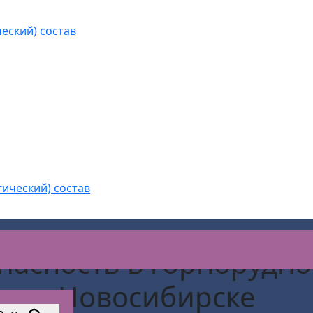
еский) состав
гический) состав
пасность в горнорудн
Новосибирске