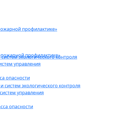
пожарной профилактике»
опожарной профилактике»
 систем экологического контроля
истем управления
са опасности
и систем экологического контроля
систем управления
асса опасности