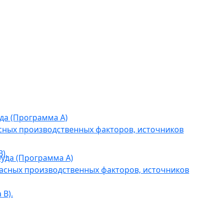
да (Программа А)
сных производственных факторов, источников
).
уда (Программа А)
асных производственных факторов, источников
В).