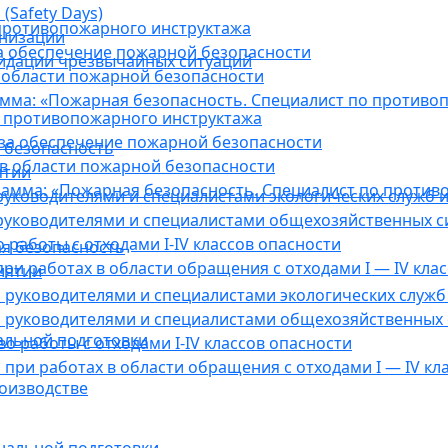
(Safety Days)
противопожарного инструктажа
анизации
а обеспечение пожарной безопасности
видации чрезвычайных ситуаций
 области пожарной безопасности
мма: «Пожарная безопасность. Специалист по противо
 противопожарного инструктажа
за обеспечение пожарной безопасности
 безопасность
в области пожарной безопасности
ятии
амма: «Пожарная безопасность. Специалист по против
уководителями и специалистами экологических служб и
руководителями и специалистами общехозяйственных с
работы с отходами I-IV классов опасности
я безопасность
ри работах в области обращения с отходами I — IV клас
иятии
руководителями и специалистами экологических служб 
 руководителями и специалистами общехозяйственных 
альной подготовки
о работы с отходами I-IV классов опасности
при работах в области обращения с отходами I — IV кл
оизводстве