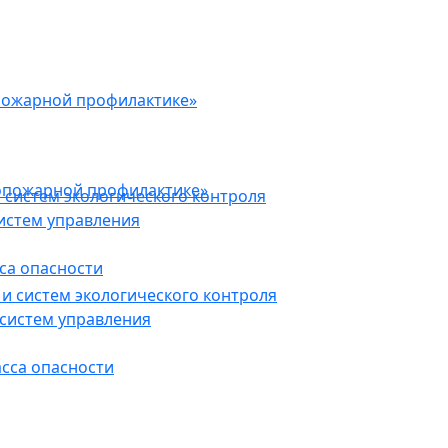
пожарной профилактике»
опожарной профилактике»
 систем экологического контроля
истем управления
са опасности
и систем экологического контроля
систем управления
асса опасности