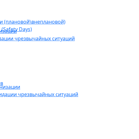
ии (плановой\внеплановой)
(Safety Days)
низации
дации чрезвычайных ситуаций
ов
анизации
видации чрезвычайных ситуаций