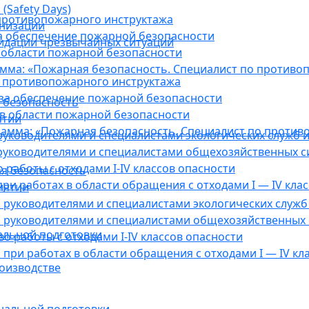
(Safety Days)
противопожарного инструктажа
анизации
а обеспечение пожарной безопасности
видации чрезвычайных ситуаций
 области пожарной безопасности
мма: «Пожарная безопасность. Специалист по противо
 противопожарного инструктажа
за обеспечение пожарной безопасности
 безопасность
в области пожарной безопасности
ятии
амма: «Пожарная безопасность. Специалист по против
уководителями и специалистами экологических служб и
руководителями и специалистами общехозяйственных с
работы с отходами I-IV классов опасности
я безопасность
ри работах в области обращения с отходами I — IV клас
иятии
руководителями и специалистами экологических служб 
 руководителями и специалистами общехозяйственных 
альной подготовки
о работы с отходами I-IV классов опасности
при работах в области обращения с отходами I — IV кл
оизводстве