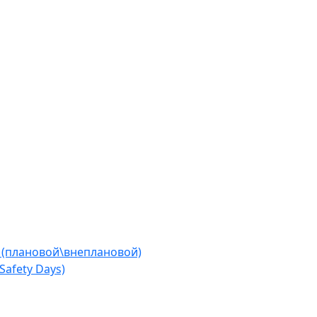
 (плановой\внеплановой)
afety Days)