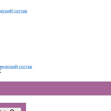
еский) состав
гический) состав
Е
ШЕННОЙ ПРОИЗВОДИТЕЛЬНОСТИ