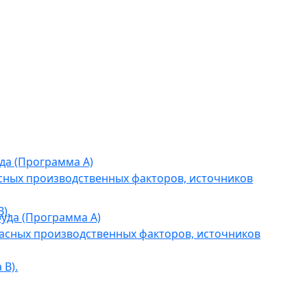
да (Программа А)
сных производственных факторов, источников
).
уда (Программа А)
асных производственных факторов, источников
В).