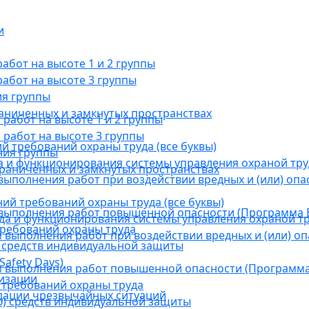
и
бот на высоте 1 и 2 группы
абот на высоте 3 группы
ия группы
раниченных и замкнутых пространствах
абот на высоте 1 и 2 группы
работ на высоте 3 группы
й требований охраны труда (все буквы)
ния группы
 и функционирования системы управления охраной тру
граниченных и замкнутых пространствах
ыполнения работ при воздействии вредных и (или) опа
ний требований охраны труда (все буквы)
выполнения работ повышенной опасности (Программа В
а и функционирования системы управления охраной тр
требований охраны труда
выполнения работ при воздействии вредных и (или) оп
 средств индивидуальной защиты
afety Days)
 выполнения работ повышенной опасности (Программа 
низации
 требований охраны труда
дации чрезвычайных ситуаций
) средств индивидуальной защиты