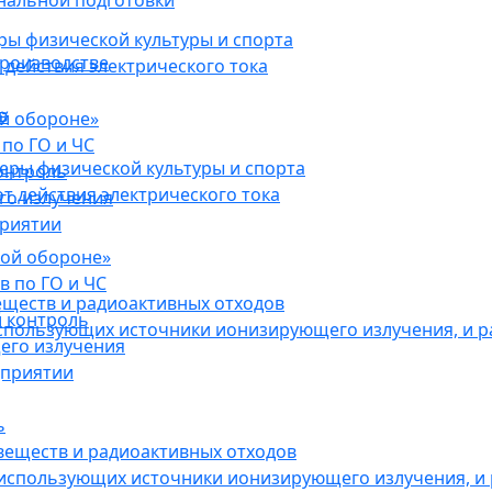
нальной подготовки
ы физической культуры и спорта
роизводстве
действия электрического тока
в
ой обороне»
по ГО и ЧС
ры физической культуры и спорта
онтроль
 действия электрического тока
го излучения
приятии
кой обороне»
в по ГО и ЧС
еществ и радиоактивных отходов
 контроль
использующих источники ионизирующего излучения, и 
его излучения
дприятии
ь
веществ и радиоактивных отходов
 использующих источники ионизирующего излучения, и