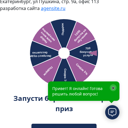
Екатеринбург, ул Пушкина, стр. 9а, офис 113
разработка сайта
agensite.ru
×
Привет! Я онлайн! Готова
решить любой вопрос!
Запусти барабан и выиграй
приз