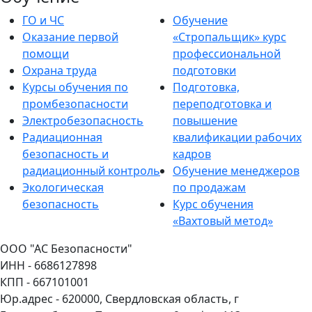
ГО и ЧС
Обучение
Оказание первой
«Стропальщик» курс
помощи
профессиональной
Охрана труда
подготовки
Курсы обучения по
Подготовка,
промбезопасности
переподготовка и
Электробезопасность
повышение
Радиационная
квалификации рабочих
безопасность и
кадров
радиационный контроль
Обучение менеджеров
Экологическая
по продажам
безопасность
Курс обучения
«Вахтовый метод»
ООО "АС Безопасности"
ИНН - 6686127898
КПП - 667101001
Юр.адрес - 620000, Свердловская область, г