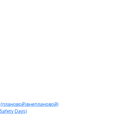
 (плановой\внеплановой)
afety Days)