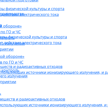
нальной подготовки
ы физической культуры и спорта
роизводстве
действия электрического тока
в
ой обороне»
по ГО и ЧС
ры физической культуры и спорта
онтроль
 действия электрического тока
го излучения
приятии
кой обороне»
в по ГО и ЧС
еществ и радиоактивных отходов
 контроль
использующих источники ионизирующего излучения, и 
его излучения
дприятии
ь
веществ и радиоактивных отходов
 использующих источники ионизирующего излучения, и