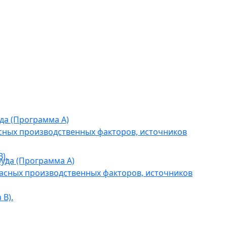
да (Программа А)
сных производственных факторов, источников
).
уда (Программа А)
асных производственных факторов, источников
В).