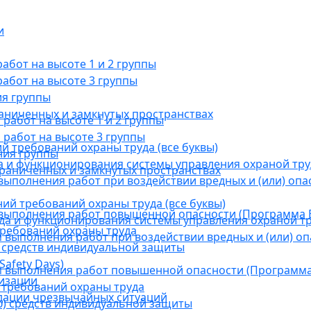
и
бот на высоте 1 и 2 группы
абот на высоте 3 группы
ия группы
раниченных и замкнутых пространствах
абот на высоте 1 и 2 группы
работ на высоте 3 группы
й требований охраны труда (все буквы)
ния группы
 и функционирования системы управления охраной тру
граниченных и замкнутых пространствах
ыполнения работ при воздействии вредных и (или) опа
ний требований охраны труда (все буквы)
выполнения работ повышенной опасности (Программа В
а и функционирования системы управления охраной тр
требований охраны труда
выполнения работ при воздействии вредных и (или) оп
 средств индивидуальной защиты
afety Days)
 выполнения работ повышенной опасности (Программа 
низации
 требований охраны труда
дации чрезвычайных ситуаций
) средств индивидуальной защиты