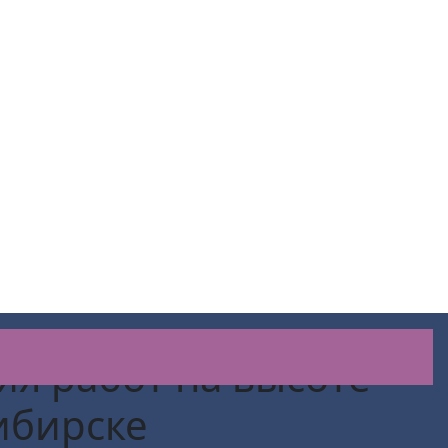
я работ на высоте
ибирске