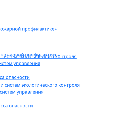
пожарной профилактике»
опожарной профилактике»
 систем экологического контроля
истем управления
са опасности
и систем экологического контроля
систем управления
асса опасности