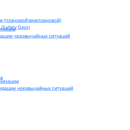
ии (плановой\внеплановой)
(Safety Days)
низации
дации чрезвычайных ситуаций
ов
анизации
видации чрезвычайных ситуаций