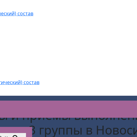
еский) состав
гический) состав
ы и приемы выполнени
иков 3 группы
в Новос