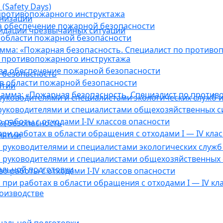
(Safety Days)
противопожарного инструктажа
анизации
а обеспечение пожарной безопасности
видации чрезвычайных ситуаций
 области пожарной безопасности
мма: «Пожарная безопасность. Специалист по противо
 противопожарного инструктажа
за обеспечение пожарной безопасности
 безопасность
в области пожарной безопасности
ятии
амма: «Пожарная безопасность. Специалист по против
уководителями и специалистами экологических служб и
руководителями и специалистами общехозяйственных с
работы с отходами I-IV классов опасности
я безопасность
ри работах в области обращения с отходами I — IV клас
иятии
руководителями и специалистами экологических служб 
 руководителями и специалистами общехозяйственных 
альной подготовки
о работы с отходами I-IV классов опасности
при работах в области обращения с отходами I — IV кл
оизводстве