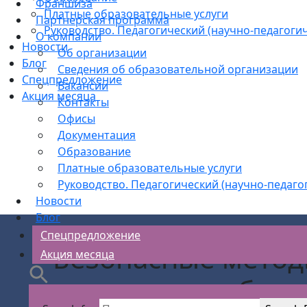
Франшиза
Платные образовательные услуги
Партнерская программа
Руководство. Педагогический (научно-педагогич
О компании
Новости
Об организации
Блог
Сведения об образовательной организации
Спецпредложение
Вакансии
Акция месяца
Контакты
Офисы
Документация
Образование
Платные образовательные услуги
Руководство. Педагогический (научно-педаго
Новости
Блог
Спецпредложение
Безопасные метод
Акция месяца
работн