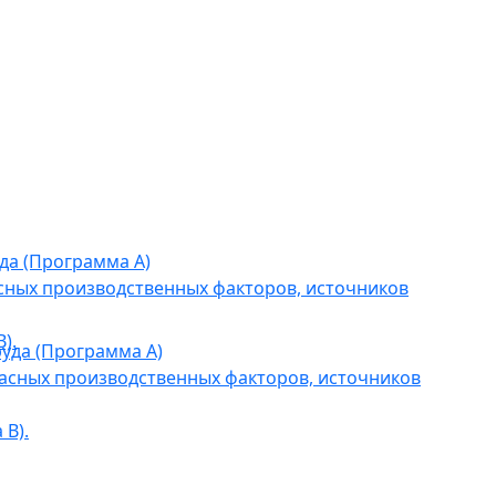
да (Программа А)
сных производственных факторов, источников
).
уда (Программа А)
асных производственных факторов, источников
В).