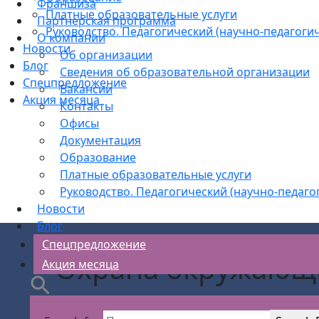
Франшиза
Платные образовательные услуги
Партнерская программа
Руководство. Педагогический (научно-педагогич
О компании
Новости
Об организации
Блог
Сведения об образовательной организации
Спецпредложение
Вакансии
Акция месяца
Контакты
Офисы
Документация
Образование
Платные образовательные услуги
Руководство. Педагогический (научно-педаго
Новости
Блог
Спецпредложение
Охрана окружающе
Акция месяца