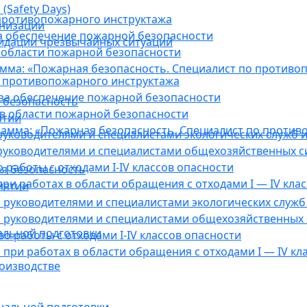
(Safety Days)
противопожарного инструктажа
анизации
а обеспечение пожарной безопасности
видации чрезвычайных ситуаций
 области пожарной безопасности
мма: «Пожарная безопасность. Специалист по противо
 противопожарного инструктажа
за обеспечение пожарной безопасности
 безопасность
в области пожарной безопасности
ятии
амма: «Пожарная безопасность. Специалист по против
уководителями и специалистами экологических служб и
руководителями и специалистами общехозяйственных с
работы с отходами I-IV классов опасности
я безопасность
ри работах в области обращения с отходами I — IV клас
иятии
руководителями и специалистами экологических служб 
 руководителями и специалистами общехозяйственных 
альной подготовки
о работы с отходами I-IV классов опасности
при работах в области обращения с отходами I — IV кл
оизводстве