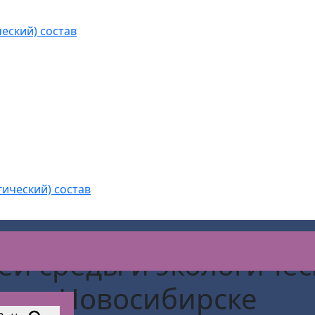
еский) состав
гический) состав
й среды и экологическ
Новосибирске