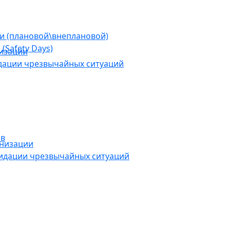
ии (плановой\внеплановой)
(Safety Days)
низации
дации чрезвычайных ситуаций
ов
анизации
видации чрезвычайных ситуаций