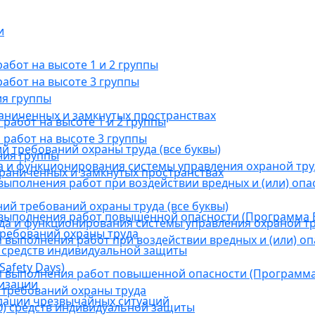
и
бот на высоте 1 и 2 группы
абот на высоте 3 группы
ия группы
раниченных и замкнутых пространствах
абот на высоте 1 и 2 группы
работ на высоте 3 группы
й требований охраны труда (все буквы)
ния группы
 и функционирования системы управления охраной тру
граниченных и замкнутых пространствах
ыполнения работ при воздействии вредных и (или) опа
ний требований охраны труда (все буквы)
выполнения работ повышенной опасности (Программа В
а и функционирования системы управления охраной тр
требований охраны труда
выполнения работ при воздействии вредных и (или) оп
 средств индивидуальной защиты
afety Days)
 выполнения работ повышенной опасности (Программа 
низации
 требований охраны труда
дации чрезвычайных ситуаций
) средств индивидуальной защиты