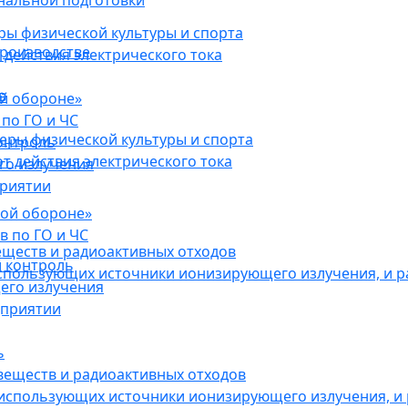
нальной подготовки
ы физической культуры и спорта
роизводстве
действия электрического тока
в
ой обороне»
по ГО и ЧС
ры физической культуры и спорта
онтроль
 действия электрического тока
го излучения
приятии
кой обороне»
в по ГО и ЧС
еществ и радиоактивных отходов
 контроль
использующих источники ионизирующего излучения, и 
его излучения
дприятии
ь
веществ и радиоактивных отходов
 использующих источники ионизирующего излучения, и