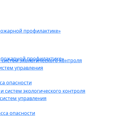
пожарной профилактике»
опожарной профилактике»
 систем экологического контроля
истем управления
са опасности
и систем экологического контроля
систем управления
асса опасности