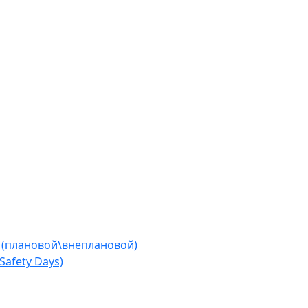
 (плановой\внеплановой)
afety Days)