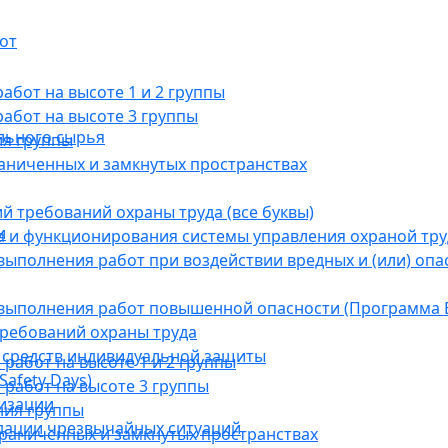
от
бот на высоте 1 и 2 группы
абот на высоте 3 группы
льного сырья
ия группы
раниченных и замкнутых пространствах
й требований охраны труда (все буквы)
и
 и функционирования системы управления охраной тру
ыполнения работ при воздействии вредных и (или) опа
выполнения работ повышенной опасности (Программа В
требований охраны труда
 средств индивидуальной защиты
абот на высоте 1 и 2 группы
afety Days)
работ на высоте 3 группы
низации
ния группы
дации чрезвычайных ситуаций
граниченных и замкнутых пространствах