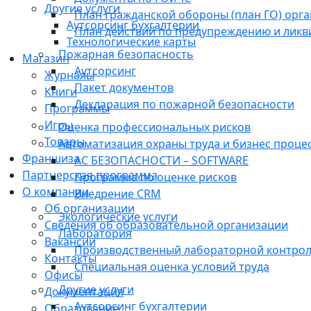
Другие услуги
План гражданской обороны (план ГО) орг
Аутсорсинг бухгалтерии
План действий по предупреждению и лик
Технологические карты
Пожарная безопасность
Магазин
Аутсорсинг
Журналы
Пакет документов
Книги
Декларация по пожарной безопасности
Программы
Игры
Оценка профессиональных рисков
Товары
Автоматизация охраны труда и бизнес проце
Франшиза
АС БЕЗОПАСНОСТИ – SOFTWARE
Партнерская программа
Программа по оценке рисков
О компании
Внедрение CRM
Об организации
Экологические услуги
Сведения об образовательной организации
Лаборатория
Вакансии
Производственный лабораторной контро
Контакты
Специальная оценка условий труда
Офисы
Другие услуги
Документация
Аутсорсинг бухгалтерии
Образование