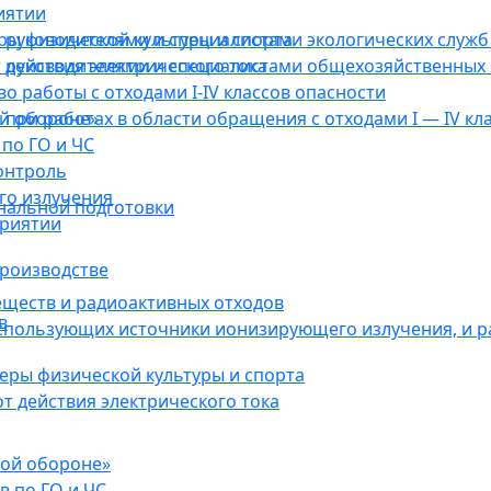
иятии
ы физической культуры и спорта
руководителями и специалистами экологических служб 
действия электрического тока
 руководителями и специалистами общехозяйственных 
о работы с отходами I-IV классов опасности
ой обороне»
при работах в области обращения с отходами I — IV кл
по ГО и ЧС
онтроль
го излучения
нальной подготовки
приятии
роизводстве
еществ и радиоактивных отходов
в
использующих источники ионизирующего излучения, и 
ры физической культуры и спорта
 действия электрического тока
кой обороне»
в по ГО и ЧС