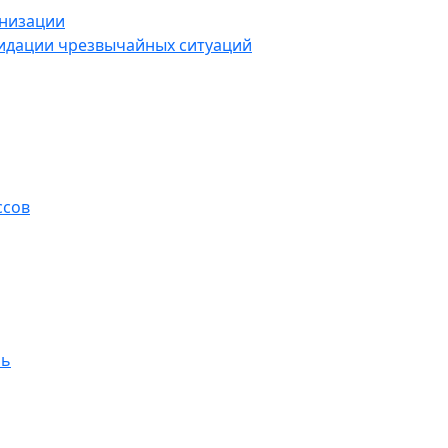
анизации
видации чрезвычайных ситуаций
ссов
ль