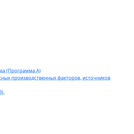
да (Программа А)
сных производственных факторов, источников
).