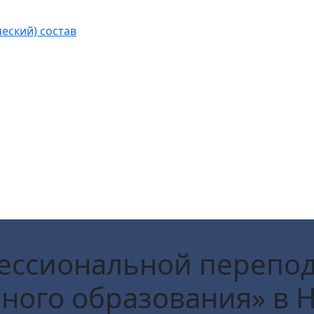
еский) состав
ссиональной перепод
ного образования»
в 