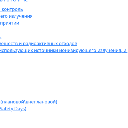
 контроль
его излучения
дприятии
ь
веществ и радиоактивных отходов
 использующих источники ионизирующего излучения, и
 (плановой\внеплановой)
afety Days)