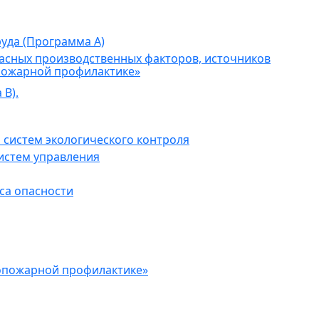
уда (Программа А)
асных производственных факторов, источников
пожарной профилактике»
В).
 систем экологического контроля
истем управления
са опасности
опожарной профилактике»