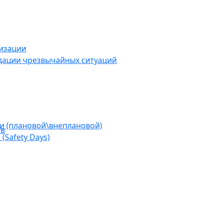
низации
дации чрезвычайных ситуаций
ии (плановой\внеплановой)
ов
(Safety Days)