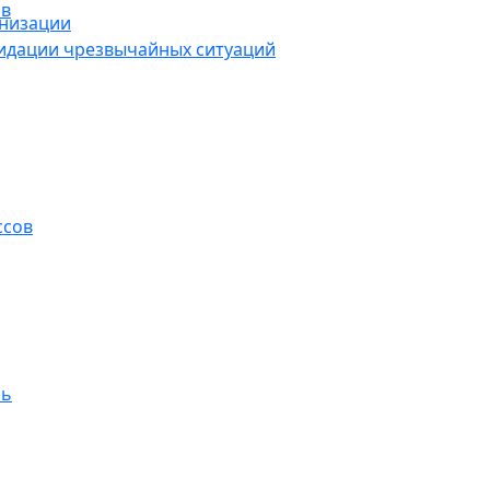
ов
анизации
видации чрезвычайных ситуаций
ссов
ль