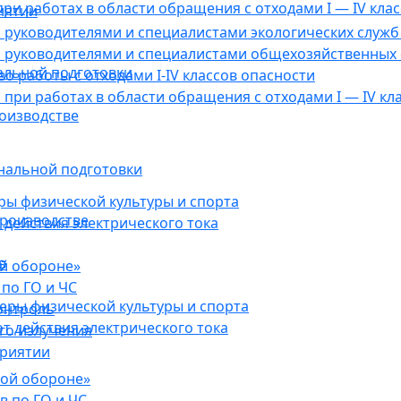
ри работах в области обращения с отходами I — IV клас
иятии
руководителями и специалистами экологических служб 
 руководителями и специалистами общехозяйственных 
альной подготовки
о работы с отходами I-IV классов опасности
при работах в области обращения с отходами I — IV кл
оизводстве
нальной подготовки
ы физической культуры и спорта
роизводстве
действия электрического тока
в
ой обороне»
по ГО и ЧС
ры физической культуры и спорта
онтроль
 действия электрического тока
го излучения
приятии
кой обороне»
в по ГО и ЧС