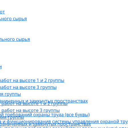
от
ьного сырья
льного сырья
и
бот на высоте 1 и 2 группы
абот на высоте 3 группы
ия группы
раниченных и замкнутых пространствах
абот на высоте 1 и 2 группы
работ на высоте 3 группы
й требований охраны труда (все буквы)
ния группы
 и функционирования системы управления охраной тру
граниченных и замкнутых пространствах