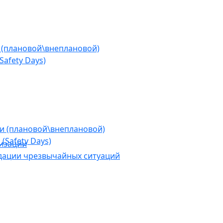
 (плановой\внеплановой)
afety Days)
ии (плановой\внеплановой)
(Safety Days)
низации
дации чрезвычайных ситуаций